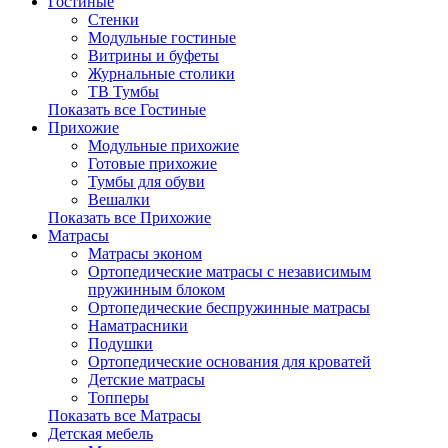
Гостиные
Стенки
Модульные гостиные
Витрины и буфеты
Журнальные столики
ТВ Тумбы
Показать все Гостиные
Прихожие
Модульные прихожие
Готовые прихожие
Тумбы для обуви
Вешалки
Показать все Прихожие
Матрасы
Матрасы эконом
Ортопедические матрасы с независимым
пружинным блоком
Ортопедические беспружинные матрасы
Наматрасники
Подушки
Ортопедические основания для кроватей
Детские матрасы
Топперы
Показать все Матрасы
Детская мебель