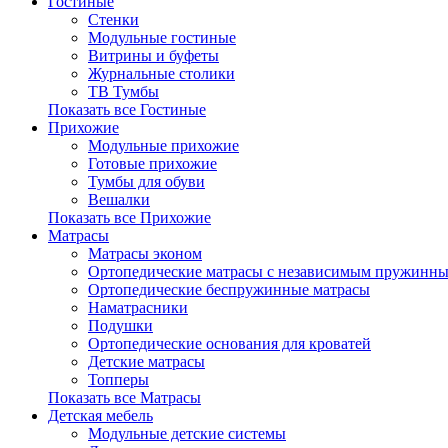
Гостиные
Стенки
Модульные гостиные
Витрины и буфеты
Журнальные столики
ТВ Тумбы
Показать все Гостиные
Прихожие
Модульные прихожие
Готовые прихожие
Тумбы для обуви
Вешалки
Показать все Прихожие
Матрасы
Матрасы эконом
Ортопедические матрасы с независимым пружинны
Ортопедические беспружинные матрасы
Наматрасники
Подушки
Ортопедические основания для кроватей
Детские матрасы
Топперы
Показать все Матрасы
Детская мебель
Модульные детские системы