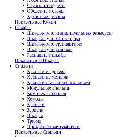
Стулья и табуреты
Обеденные столы
Кухонные диваны
Показать все Кухни
Шкафы
Шкафы-купе индивидуальных размеров
Шкафы-купе Е1 стандарт
Шкафы-купе стандартные
Шкафы-купе угловые
Распашные шкафы
Показать все Шкафы
Спальни
Кровати из дерева
Кровати из металла
Кровати с мягким изголовьем
Модульные спальни
Комплекты спален
Комоды
Кровати
Зеркала
Шкафы
Трюмо
Прикроватные тумбочки
Показать все Спальни