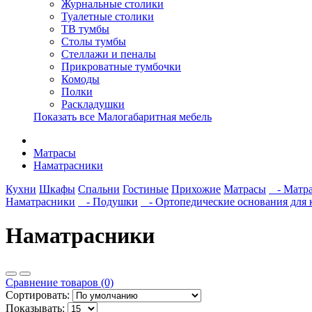
Журнальные столики
Туалетные столики
ТВ тумбы
Столы тумбы
Стеллажи и пеналы
Прикроватные тумбочки
Комоды
Полки
Раскладушки
Показать все Малогабаритная мебель
Матрасы
Наматрасники
Кухни
Шкафы
Спальни
Гостиные
Прихожие
Матрасы
- Матра
Наматрасники
- Подушки
- Ортопедические основания для 
Наматрасники
Сравнение товаров (0)
Сортировать:
Показывать: