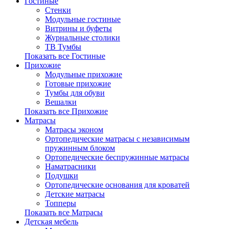
Гостиные
Стенки
Модульные гостиные
Витрины и буфеты
Журнальные столики
ТВ Тумбы
Показать все Гостиные
Прихожие
Модульные прихожие
Готовые прихожие
Тумбы для обуви
Вешалки
Показать все Прихожие
Матрасы
Матрасы эконом
Ортопедические матрасы с независимым
пружинным блоком
Ортопедические беспружинные матрасы
Наматрасники
Подушки
Ортопедические основания для кроватей
Детские матрасы
Топперы
Показать все Матрасы
Детская мебель