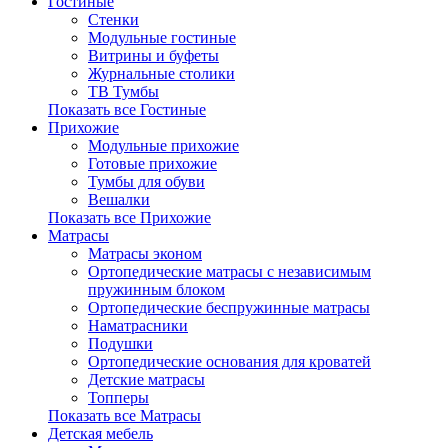
Гостиные
Стенки
Модульные гостиные
Витрины и буфеты
Журнальные столики
ТВ Тумбы
Показать все Гостиные
Прихожие
Модульные прихожие
Готовые прихожие
Тумбы для обуви
Вешалки
Показать все Прихожие
Матрасы
Матрасы эконом
Ортопедические матрасы с независимым
пружинным блоком
Ортопедические беспружинные матрасы
Наматрасники
Подушки
Ортопедические основания для кроватей
Детские матрасы
Топперы
Показать все Матрасы
Детская мебель