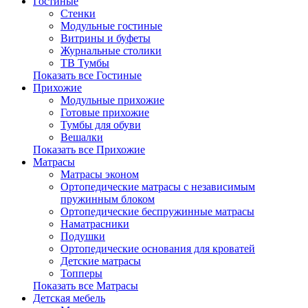
Гостиные
Стенки
Модульные гостиные
Витрины и буфеты
Журнальные столики
ТВ Тумбы
Показать все Гостиные
Прихожие
Модульные прихожие
Готовые прихожие
Тумбы для обуви
Вешалки
Показать все Прихожие
Матрасы
Матрасы эконом
Ортопедические матрасы с независимым
пружинным блоком
Ортопедические беспружинные матрасы
Наматрасники
Подушки
Ортопедические основания для кроватей
Детские матрасы
Топперы
Показать все Матрасы
Детская мебель