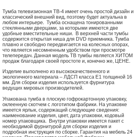
Тумба телевизионная ТВ-4 имеет очень простой дизайн и
классический внешний вид, поэтому будет актуальна в
любом интерьере. Тумба оснащена тонированными
стеклянными дверцами, за которыми имеются две
удобные вместительные ниши. В верхней части тумбы
содержится открытая ниша для DVD приемника. Тумба
плавно и свободно передвигается на колесных опорах,
что является несомненным удобством при просмотре
телепередач. Данная модель ТВ тумбы является ХИТОМ
продаж благодаря своей простоте и, конечно же, ЦЕНЕ.
Изделие выполнено из высококачественн
ого и
экологичного материала – ЛДСП класса Е1 толщиной 16
мм. Для сборки изделия используется фурнитура
ведущих мировых производителей.
Упакована тумба в плоскую гофрокартонную упаковку,
оклеенную скотчем с логотипом фабрики. На упаковке
имеется ярлык, содержащий следующие сведения:
наименование изделия, цвет, дата упаковки, кодовый
номер упаковщика.
Внутри упаковки имеется пакет с
необходимой фурнитурой для сборки изделия и
подробная инструкция по сборке. Гарантия на мебель 24