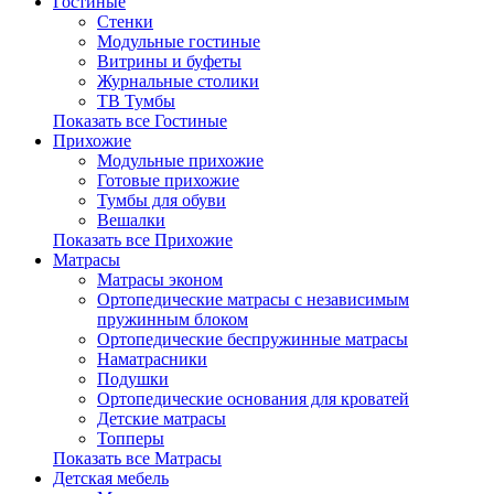
Гостиные
Стенки
Модульные гостиные
Витрины и буфеты
Журнальные столики
ТВ Тумбы
Показать все Гостиные
Прихожие
Модульные прихожие
Готовые прихожие
Тумбы для обуви
Вешалки
Показать все Прихожие
Матрасы
Матрасы эконом
Ортопедические матрасы с независимым
пружинным блоком
Ортопедические беспружинные матрасы
Наматрасники
Подушки
Ортопедические основания для кроватей
Детские матрасы
Топперы
Показать все Матрасы
Детская мебель