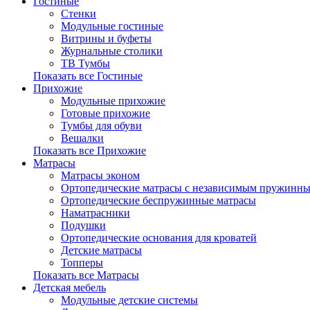
Гостиные
Стенки
Модульные гостиные
Витрины и буфеты
Журнальные столики
ТВ Тумбы
Показать все Гостиные
Прихожие
Модульные прихожие
Готовые прихожие
Тумбы для обуви
Вешалки
Показать все Прихожие
Матрасы
Матрасы эконом
Ортопедические матрасы с независимым пружинны
Ортопедические беспружинные матрасы
Наматрасники
Подушки
Ортопедические основания для кроватей
Детские матрасы
Топперы
Показать все Матрасы
Детская мебель
Модульные детские системы