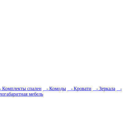
 Комплекты спален
- Комоды
- Кровати
- Зеркала
-
логабаритная мебель