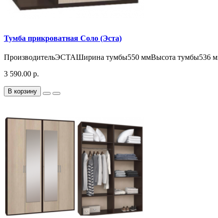
Тумба прикроватная Соло (Эста)
ПроизводительЭСТАШирина тумбы550 ммВысота тумбы536 ммГ
3 590.00 р.
В корзину