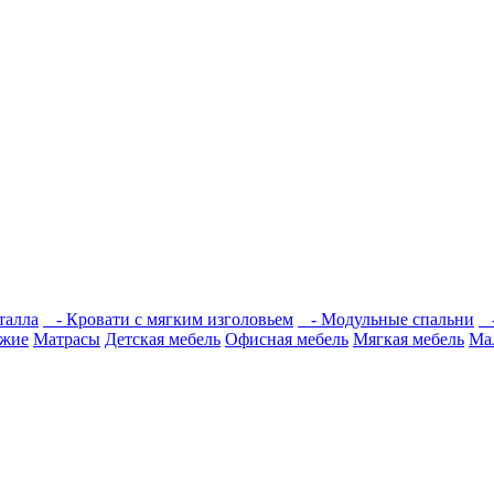
талла
- Кровати с мягким изголовьем
- Модульные спальни
-
жие
Матрасы
Детская мебель
Офисная мебель
Мягкая мебель
Ма