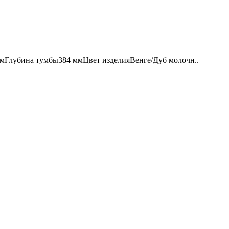
лубина тумбы384 ммЦвет изделияВенге/Дуб молочн..