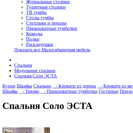
Журнальные столики
Туалетные столики
ТВ тумбы
Столы тумбы
Стеллажи и пеналы
Прикроватные тумбочки
Комоды
Полки
Раскладушки
Показать все Малогабаритная мебель
Спальни
Модульные спальни
Cпальня Соло ЭСТА
Кухни
Шкафы
Спальни
- Кровати из дерева
- Кровати из ме
Шкафы
- Трюмо
- Прикроватные тумбочки
Гостиные
Прихо
Cпальня Соло ЭСТА