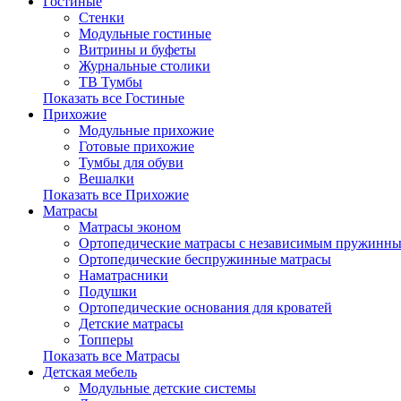
Гостиные
Стенки
Модульные гостиные
Витрины и буфеты
Журнальные столики
ТВ Тумбы
Показать все Гостиные
Прихожие
Модульные прихожие
Готовые прихожие
Тумбы для обуви
Вешалки
Показать все Прихожие
Матрасы
Матрасы эконом
Ортопедические матрасы с независимым пружинны
Ортопедические беспружинные матрасы
Наматрасники
Подушки
Ортопедические основания для кроватей
Детские матрасы
Топперы
Показать все Матрасы
Детская мебель
Модульные детские системы