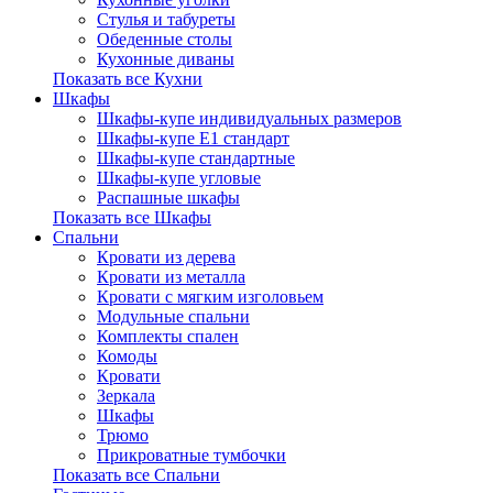
Стулья и табуреты
Обеденные столы
Кухонные диваны
Показать все Кухни
Шкафы
Шкафы-купе индивидуальных размеров
Шкафы-купе Е1 стандарт
Шкафы-купе стандартные
Шкафы-купе угловые
Распашные шкафы
Показать все Шкафы
Спальни
Кровати из дерева
Кровати из металла
Кровати с мягким изголовьем
Модульные спальни
Комплекты спален
Комоды
Кровати
Зеркала
Шкафы
Трюмо
Прикроватные тумбочки
Показать все Спальни