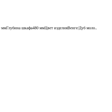
мГлубина шкафа480 ммЦвет изделияВенге/Дуб моло..