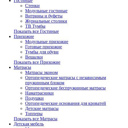
Гостиные
Стенки
Модульные гостиные
Витрины и буфеты
Журнальные столики
ТВ Тумбы
Показать все Гостиные
Прихожие
Модульные прихожие
Готовые прихожие
Тумбы для обуви
Вешалки
Показать все Прихожие
Матрасы
Матрасы эконом
Ортопедические матрасы с независимым
пружинным блоком
Ортопедические беспружинные матрасы
Наматрасники
Подушки
Ортопедические основания для кроватей
Детские матрасы
Топперы
Показать все Матрасы
Детская мебель