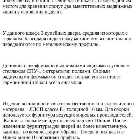
полку сверху и 6 ниш в левой части шкафа. Также удобным
местом для хранения станут два вместительных выдвижных
ящика у основания изделия.
У данного шкафа 3 купейных двери, средняя из которых с
зеркалом. Благодаря подвесному механизму все они плавно
передвигаются по металлическому профилю.
Дополнить шкаф можно выдвижными ящиками и угловым
стеллажом СПУ-1 с открытыми полками. Своими
радиусными формами он сгладит острые углы и станет
гармоничной точкой всего ансамбля.
Изделие выполнено из высококачественного и экологичного
материала – ЛДСП класса Е1 толщиной 16 мм. Для сборки
используется фурнитура ведущих мировых производителей.
Карнизы больше не идут на всех партиях Шонов. После
изменения фурнитуры для дверей на более качественную,
карнизы из комплектации убрали. Теперь в них как и в
Никах видно Ш-образный профиль.