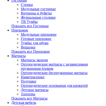
Гостиные
Стенки
Модульные гостиные
Витрины и буфеты
Журнальные столики
ТВ Тумбы
Показать все Гостиные
Прихожие
Модульные прихожие
Готовые прихожие
Тумбы для обуви
Вешалки
Показать все Прихожие
Матрасы
Матрасы эконом
Ортопедические матрасы с независимым
пружинным блоком
Ортопедические беспружинные матрасы
Наматрасники
Подушки
Ортопедические основания для кроватей
Детские матрасы
Топперы
Показать все Матрасы
Детская мебель