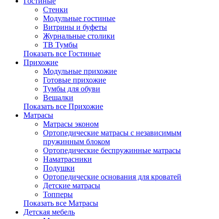
Гостиные
Стенки
Модульные гостиные
Витрины и буфеты
Журнальные столики
ТВ Тумбы
Показать все Гостиные
Прихожие
Модульные прихожие
Готовые прихожие
Тумбы для обуви
Вешалки
Показать все Прихожие
Матрасы
Матрасы эконом
Ортопедические матрасы с независимым
пружинным блоком
Ортопедические беспружинные матрасы
Наматрасники
Подушки
Ортопедические основания для кроватей
Детские матрасы
Топперы
Показать все Матрасы
Детская мебель