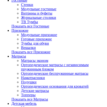
Гостиные
Стенки
Модульные гостиные
Витрины и буфеты
Журнальные столики
ТВ Тумбы
Показать все Гостиные
Прихожие
Модульные прихожие
Готовые прихожие
Тумбы для обуви
Вешалки
Показать все Прихожие
Матрасы
Матрасы эконом
Ортопедические матрасы с независимым
пружинным блоком
Ортопедические беспружинные матрасы
Наматрасники
Подушки
Ортопедические основания для кроватей
Детские матрасы
Топперы
Показать все Матрасы
Детская мебель