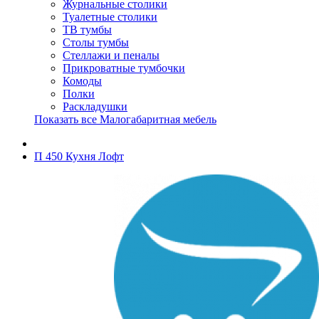
Журнальные столики
Туалетные столики
ТВ тумбы
Столы тумбы
Стеллажи и пеналы
Прикроватные тумбочки
Комоды
Полки
Раскладушки
Показать все Малогабаритная мебель
П 450 Кухня Лофт