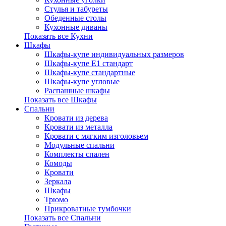
Стулья и табуреты
Обеденные столы
Кухонные диваны
Показать все Кухни
Шкафы
Шкафы-купе индивидуальных размеров
Шкафы-купе Е1 стандарт
Шкафы-купе стандартные
Шкафы-купе угловые
Распашные шкафы
Показать все Шкафы
Спальни
Кровати из дерева
Кровати из металла
Кровати с мягким изголовьем
Модульные спальни
Комплекты спален
Комоды
Кровати
Зеркала
Шкафы
Трюмо
Прикроватные тумбочки
Показать все Спальни