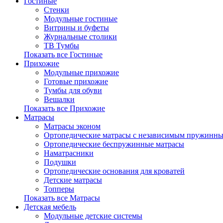
Гостиные
Стенки
Модульные гостиные
Витрины и буфеты
Журнальные столики
ТВ Тумбы
Показать все Гостиные
Прихожие
Модульные прихожие
Готовые прихожие
Тумбы для обуви
Вешалки
Показать все Прихожие
Матрасы
Матрасы эконом
Ортопедические матрасы с независимым пружинны
Ортопедические беспружинные матрасы
Наматрасники
Подушки
Ортопедические основания для кроватей
Детские матрасы
Топперы
Показать все Матрасы
Детская мебель
Модульные детские системы