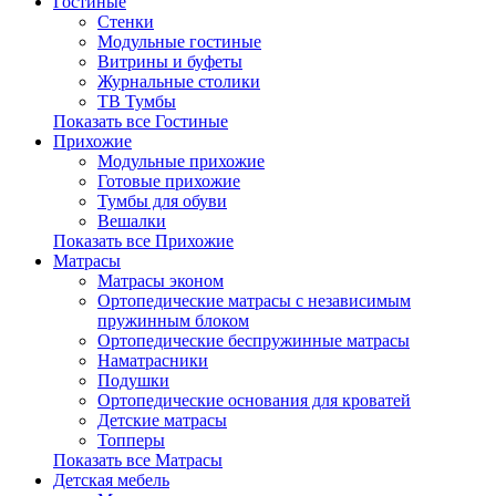
Гостиные
Стенки
Модульные гостиные
Витрины и буфеты
Журнальные столики
ТВ Тумбы
Показать все Гостиные
Прихожие
Модульные прихожие
Готовые прихожие
Тумбы для обуви
Вешалки
Показать все Прихожие
Матрасы
Матрасы эконом
Ортопедические матрасы с независимым
пружинным блоком
Ортопедические беспружинные матрасы
Наматрасники
Подушки
Ортопедические основания для кроватей
Детские матрасы
Топперы
Показать все Матрасы
Детская мебель