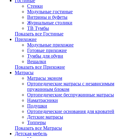
Гостиные
Стенки
Модульные гостиные
Витрины и буфеты
Журнальные столики
ТВ Тумбы
Показать все Гостиные
Прихожие
Модульные прихожие
Готовые прихожие
Тумбы для обуви
Вешалки
Показать все Прихожие
Матрасы
Матрасы эконом
Ортопедические матрасы с независимым
пружинным блоком
Ортопедические беспружинные матрасы
Наматрасники
Подушки
Ортопедические основания для кроватей
Детские матрасы
Топперы
Показать все Матрасы
Детская мебель