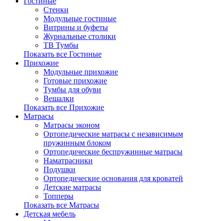
Гостиные
Стенки
Модульные гостиные
Витрины и буфеты
Журнальные столики
ТВ Тумбы
Показать все Гостиные
Прихожие
Модульные прихожие
Готовые прихожие
Тумбы для обуви
Вешалки
Показать все Прихожие
Матрасы
Матрасы эконом
Ортопедические матрасы с независимым
пружинным блоком
Ортопедические беспружинные матрасы
Наматрасники
Подушки
Ортопедические основания для кроватей
Детские матрасы
Топперы
Показать все Матрасы
Детская мебель