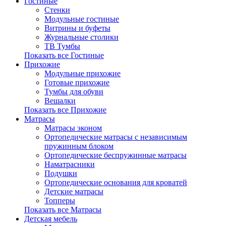
Гостиные
Стенки
Модульные гостиные
Витрины и буфеты
Журнальные столики
ТВ Тумбы
Показать все Гостиные
Прихожие
Модульные прихожие
Готовые прихожие
Тумбы для обуви
Вешалки
Показать все Прихожие
Матрасы
Матрасы эконом
Ортопедические матрасы с независимым
пружинным блоком
Ортопедические беспружинные матрасы
Наматрасники
Подушки
Ортопедические основания для кроватей
Детские матрасы
Топперы
Показать все Матрасы
Детская мебель