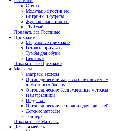
Гостиные
Стенки
Модульные гостиные
Витрины и буфеты
Журнальные столики
ТВ Тумбы
Показать все Гостиные
Прихожие
Модульные прихожие
Готовые прихожие
Тумбы для обуви
Вешалки
Показать все Прихожие
Матрасы
Матрасы эконом
Ортопедические матрасы с независимым
пружинным блоком
Ортопедические беспружинные матрасы
Наматрасники
Подушки
Ортопедические основания для кроватей
Детские матрасы
Топперы
Показать все Матрасы
Детская мебель