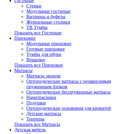
Гостиные
Стенки
Модульные гостиные
Витрины и буфеты
Журнальные столики
ТВ Тумбы
Показать все Гостиные
Прихожие
Модульные прихожие
Готовые прихожие
Тумбы для обуви
Вешалки
Показать все Прихожие
Матрасы
Матрасы эконом
Ортопедические матрасы с независимым
пружинным блоком
Ортопедические беспружинные матрасы
Наматрасники
Подушки
Ортопедические основания для кроватей
Детские матрасы
Топперы
Показать все Матрасы
Детская мебель