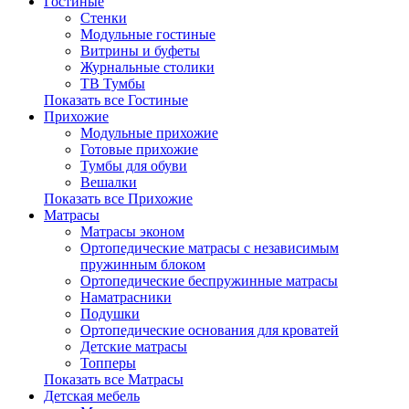
Гостиные
Стенки
Модульные гостиные
Витрины и буфеты
Журнальные столики
ТВ Тумбы
Показать все Гостиные
Прихожие
Модульные прихожие
Готовые прихожие
Тумбы для обуви
Вешалки
Показать все Прихожие
Матрасы
Матрасы эконом
Ортопедические матрасы с независимым
пружинным блоком
Ортопедические беспружинные матрасы
Наматрасники
Подушки
Ортопедические основания для кроватей
Детские матрасы
Топперы
Показать все Матрасы
Детская мебель