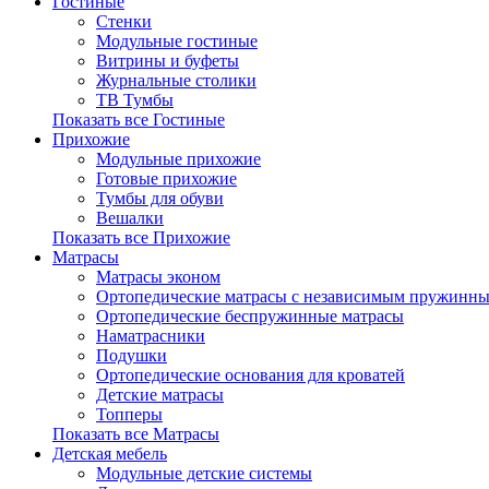
Гостиные
Стенки
Модульные гостиные
Витрины и буфеты
Журнальные столики
ТВ Тумбы
Показать все Гостиные
Прихожие
Модульные прихожие
Готовые прихожие
Тумбы для обуви
Вешалки
Показать все Прихожие
Матрасы
Матрасы эконом
Ортопедические матрасы с независимым пружинны
Ортопедические беспружинные матрасы
Наматрасники
Подушки
Ортопедические основания для кроватей
Детские матрасы
Топперы
Показать все Матрасы
Детская мебель
Модульные детские системы