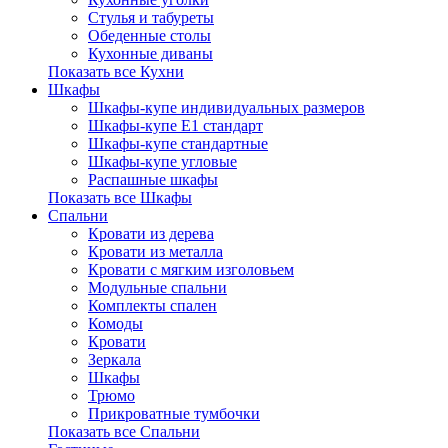
Стулья и табуреты
Обеденные столы
Кухонные диваны
Показать все Кухни
Шкафы
Шкафы-купе индивидуальных размеров
Шкафы-купе Е1 стандарт
Шкафы-купе стандартные
Шкафы-купе угловые
Распашные шкафы
Показать все Шкафы
Спальни
Кровати из дерева
Кровати из металла
Кровати с мягким изголовьем
Модульные спальни
Комплекты спален
Комоды
Кровати
Зеркала
Шкафы
Трюмо
Прикроватные тумбочки
Показать все Спальни