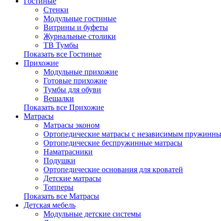
Гостиные
Стенки
Модульные гостиные
Витрины и буфеты
Журнальные столики
ТВ Тумбы
Показать все Гостиные
Прихожие
Модульные прихожие
Готовые прихожие
Тумбы для обуви
Вешалки
Показать все Прихожие
Матрасы
Матрасы эконом
Ортопедические матрасы с независимым пружинны
Ортопедические беспружинные матрасы
Наматрасники
Подушки
Ортопедические основания для кроватей
Детские матрасы
Топперы
Показать все Матрасы
Детская мебель
Модульные детские системы