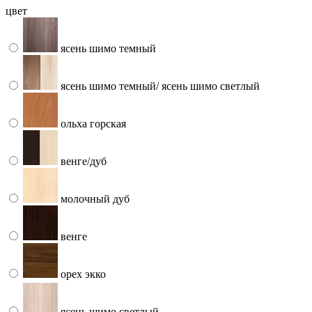
цвет
ясень шимо темный
ясень шимо темный/ ясень шимо светлый
ольха горская
венге/дуб
молочный дуб
венге
орех экко
ясень шимо светлый