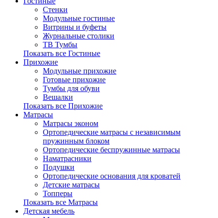
Гостиные
Стенки
Модульные гостиные
Витрины и буфеты
Журнальные столики
ТВ Тумбы
Показать все Гостиные
Прихожие
Модульные прихожие
Готовые прихожие
Тумбы для обуви
Вешалки
Показать все Прихожие
Матрасы
Матрасы эконом
Ортопедические матрасы с независимым
пружинным блоком
Ортопедические беспружинные матрасы
Наматрасники
Подушки
Ортопедические основания для кроватей
Детские матрасы
Топперы
Показать все Матрасы
Детская мебель