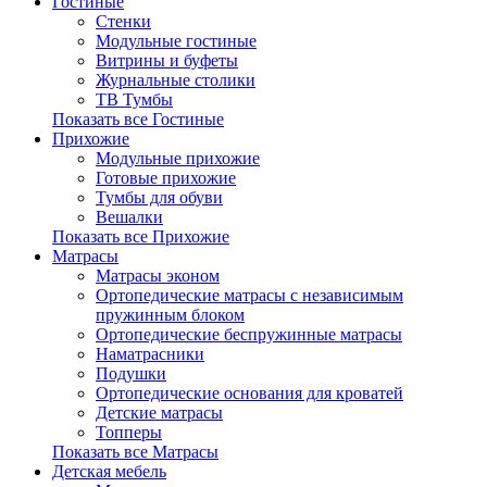
Гостиные
Стенки
Модульные гостиные
Витрины и буфеты
Журнальные столики
ТВ Тумбы
Показать все Гостиные
Прихожие
Модульные прихожие
Готовые прихожие
Тумбы для обуви
Вешалки
Показать все Прихожие
Матрасы
Матрасы эконом
Ортопедические матрасы с независимым
пружинным блоком
Ортопедические беспружинные матрасы
Наматрасники
Подушки
Ортопедические основания для кроватей
Детские матрасы
Топперы
Показать все Матрасы
Детская мебель