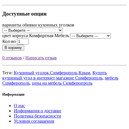
Доступные опции
варианты обивки кухонных уголков
цвет корпуса Комфортная Мебель
Кол-во
В корзину
0 отзывов
/
Написать отзыв
Теги:
Кухонный уголок Симферополь Крым
,
Купить
кухонный угол в интернет магазине Симферополь
,
мебель
Симферополь
,
цена на мебель Симферопроль
Информация
О нас
Информация о доставке
Политика безопасности
Условия соглашения