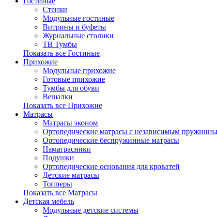
Гостиные
Стенки
Модульные гостиные
Витрины и буфеты
Журнальные столики
ТВ Тумбы
Показать все Гостиные
Прихожие
Модульные прихожие
Готовые прихожие
Тумбы для обуви
Вешалки
Показать все Прихожие
Матрасы
Матрасы эконом
Ортопедические матрасы с независимым пружинны
Ортопедические беспружинные матрасы
Наматрасники
Подушки
Ортопедические основания для кроватей
Детские матрасы
Топперы
Показать все Матрасы
Детская мебель
Модульные детские системы