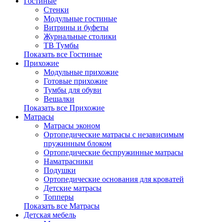
Гостиные
Стенки
Модульные гостиные
Витрины и буфеты
Журнальные столики
ТВ Тумбы
Показать все Гостиные
Прихожие
Модульные прихожие
Готовые прихожие
Тумбы для обуви
Вешалки
Показать все Прихожие
Матрасы
Матрасы эконом
Ортопедические матрасы с независимым
пружинным блоком
Ортопедические беспружинные матрасы
Наматрасники
Подушки
Ортопедические основания для кроватей
Детские матрасы
Топперы
Показать все Матрасы
Детская мебель