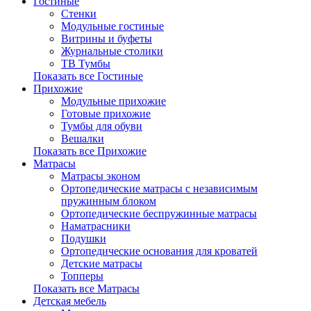
Гостиные
Стенки
Модульные гостиные
Витрины и буфеты
Журнальные столики
ТВ Тумбы
Показать все Гостиные
Прихожие
Модульные прихожие
Готовые прихожие
Тумбы для обуви
Вешалки
Показать все Прихожие
Матрасы
Матрасы эконом
Ортопедические матрасы с независимым
пружинным блоком
Ортопедические беспружинные матрасы
Наматрасники
Подушки
Ортопедические основания для кроватей
Детские матрасы
Топперы
Показать все Матрасы
Детская мебель