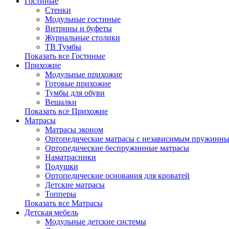
Гостиные
Стенки
Модульные гостиные
Витрины и буфеты
Журнальные столики
ТВ Тумбы
Показать все Гостиные
Прихожие
Модульные прихожие
Готовые прихожие
Тумбы для обуви
Вешалки
Показать все Прихожие
Матрасы
Матрасы эконом
Ортопедические матрасы с независимым пружинны
Ортопедические беспружинные матрасы
Наматрасники
Подушки
Ортопедические основания для кроватей
Детские матрасы
Топперы
Показать все Матрасы
Детская мебель
Модульные детские системы