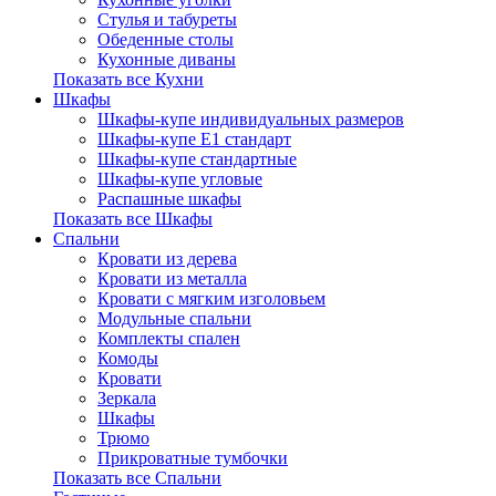
Стулья и табуреты
Обеденные столы
Кухонные диваны
Показать все Кухни
Шкафы
Шкафы-купе индивидуальных размеров
Шкафы-купе Е1 стандарт
Шкафы-купе стандартные
Шкафы-купе угловые
Распашные шкафы
Показать все Шкафы
Спальни
Кровати из дерева
Кровати из металла
Кровати с мягким изголовьем
Модульные спальни
Комплекты спален
Комоды
Кровати
Зеркала
Шкафы
Трюмо
Прикроватные тумбочки
Показать все Спальни