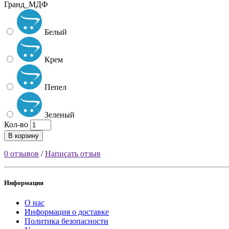
Гранд_МДФ
Белый
Крем
Пепел
Зеленый
Кол-во
В корзину
0 отзывов
/
Написать отзыв
Информация
О нас
Информация о доставке
Политика безопасности