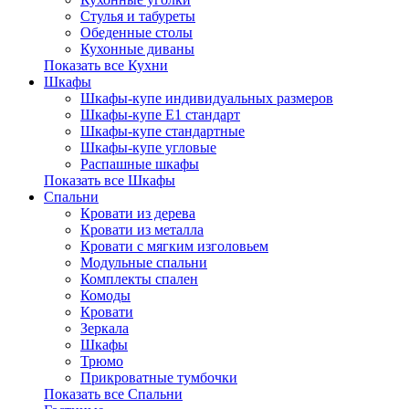
Стулья и табуреты
Обеденные столы
Кухонные диваны
Показать все Кухни
Шкафы
Шкафы-купе индивидуальных размеров
Шкафы-купе Е1 стандарт
Шкафы-купе стандартные
Шкафы-купе угловые
Распашные шкафы
Показать все Шкафы
Спальни
Кровати из дерева
Кровати из металла
Кровати с мягким изголовьем
Модульные спальни
Комплекты спален
Комоды
Кровати
Зеркала
Шкафы
Трюмо
Прикроватные тумбочки
Показать все Спальни