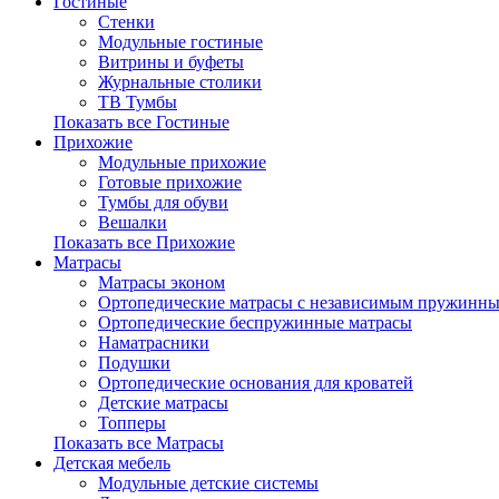
Гостиные
Стенки
Модульные гостиные
Витрины и буфеты
Журнальные столики
ТВ Тумбы
Показать все Гостиные
Прихожие
Модульные прихожие
Готовые прихожие
Тумбы для обуви
Вешалки
Показать все Прихожие
Матрасы
Матрасы эконом
Ортопедические матрасы с независимым пружинны
Ортопедические беспружинные матрасы
Наматрасники
Подушки
Ортопедические основания для кроватей
Детские матрасы
Топперы
Показать все Матрасы
Детская мебель
Модульные детские системы