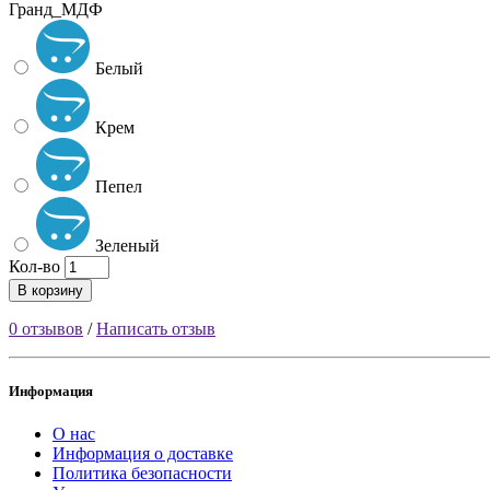
Гранд_МДФ
Белый
Крем
Пепел
Зеленый
Кол-во
В корзину
0 отзывов
/
Написать отзыв
Информация
О нас
Информация о доставке
Политика безопасности