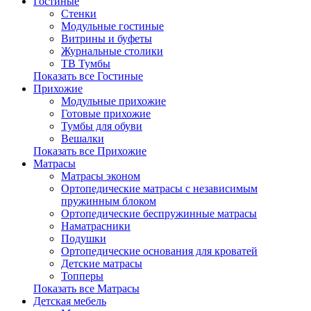
Гостиные
Стенки
Модульные гостиные
Витрины и буфеты
Журнальные столики
ТВ Тумбы
Показать все Гостиные
Прихожие
Модульные прихожие
Готовые прихожие
Тумбы для обуви
Вешалки
Показать все Прихожие
Матрасы
Матрасы эконом
Ортопедические матрасы с независимым
пружинным блоком
Ортопедические беспружинные матрасы
Наматрасники
Подушки
Ортопедические основания для кроватей
Детские матрасы
Топперы
Показать все Матрасы
Детская мебель