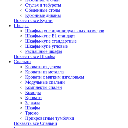
Стулья и табуреты
Обеденные столы
Кухонные диваны
Показать все Кухни
Шкафы
Шкафы-купе индивидуальных размеров
Шкафы-купе Е1 стандарт
Шкафы-купе стандартные
Шкафы-купе угловые
Распашные шкафы
Показать все Шкафы
Спальни
Кровати из дерева
Кровати из металла
Кровати с мягким изголовьем
Модульные спальни
Комплекты спален
Комоды
Кровати
Зеркала
Шкафы
Трюмо
Прикроватные тумбочки
Показать все Спальни