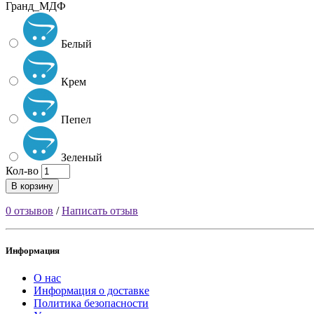
Гранд_МДФ
Белый
Крем
Пепел
Зеленый
Кол-во
В корзину
0 отзывов
/
Написать отзыв
Информация
О нас
Информация о доставке
Политика безопасности