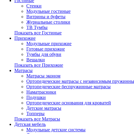
Гостиные
Стенки
Модульные гостиные
Витрины и буфеты
Журнальные столики
ТВ Тумбы
Показать все Гостиные
Прихожие
Модульные прихожие
Готовые прихожие
Тумбы для обуви
Вешалки
Показать все Прихожие
Матрасы
Матрасы эконом
Ортопедические матрасы с независимым пружинны
Ортопедические беспружинные матрасы
Наматрасники
Подушки
Ортопедические основания для кроватей
Детские матрасы
Топперы
Показать все Матрасы
Детская мебель
Модульные детские системы