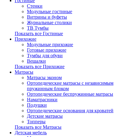
Гостиные
Стенки
Модульные гостиные
Витрины и буфеты
Журнальные столики
ТВ Тумбы
Показать все Гостиные
Прихожие
Модульные прихожие
Готовые прихожие
Тумбы для обуви
Вешалки
Показать все Прихожие
Матрасы
Матрасы эконом
Ортопедические матрасы с независимым
пружинным блоком
Ортопедические беспружинные матрасы
Наматрасники
Подушки
Ортопедические основания для кроватей
Детские матрасы
Топперы
Показать все Матрасы
Детская мебель