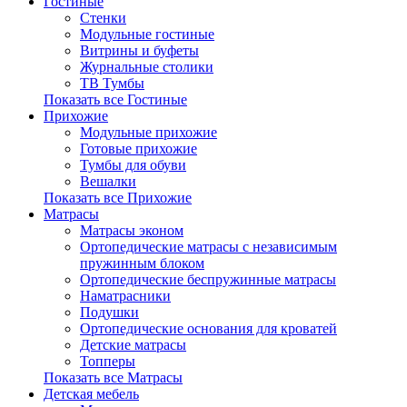
Гостиные
Стенки
Модульные гостиные
Витрины и буфеты
Журнальные столики
ТВ Тумбы
Показать все Гостиные
Прихожие
Модульные прихожие
Готовые прихожие
Тумбы для обуви
Вешалки
Показать все Прихожие
Матрасы
Матрасы эконом
Ортопедические матрасы с независимым
пружинным блоком
Ортопедические беспружинные матрасы
Наматрасники
Подушки
Ортопедические основания для кроватей
Детские матрасы
Топперы
Показать все Матрасы
Детская мебель