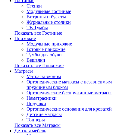
Гостиные
Стенки
Модульные гостиные
Витрины и буфеты
Журнальные столики
ТВ Тумбы
Показать все Гостиные
Прихожие
Модульные прихожие
Готовые прихожие
Тумбы для обуви
Вешалки
Показать все Прихожие
Матрасы
Матрасы эконом
Ортопедические матрасы с независимым
пружинным блоком
Ортопедические беспружинные матрасы
Наматрасники
Подушки
Ортопедические основания для кроватей
Детские матрасы
Топперы
Показать все Матрасы
Детская мебель