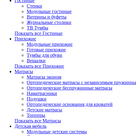
Гостиные
Стенки
Модульные гостиные
Витрины и буфеты
Журнальные столики
ТВ Тумбы
Показать все Гостиные
Прихожие
Модульные прихожие
Готовые прихожие
Тумбы для обуви
Вешалки
Показать все Прихожие
Матрасы
Матрасы эконом
Ортопедические матрасы с независимым пружинны
Ортопедические беспружинные матрасы
Наматрасники
Подушки
Ортопедические основания для кроватей
Детские матрасы
Топперы
Показать все Матрасы
Детская мебель
Модульные детские системы