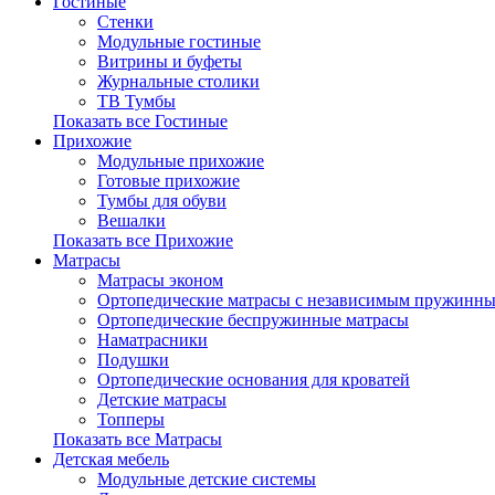
Гостиные
Стенки
Модульные гостиные
Витрины и буфеты
Журнальные столики
ТВ Тумбы
Показать все Гостиные
Прихожие
Модульные прихожие
Готовые прихожие
Тумбы для обуви
Вешалки
Показать все Прихожие
Матрасы
Матрасы эконом
Ортопедические матрасы с независимым пружинны
Ортопедические беспружинные матрасы
Наматрасники
Подушки
Ортопедические основания для кроватей
Детские матрасы
Топперы
Показать все Матрасы
Детская мебель
Модульные детские системы