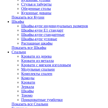
Стулья и табуреты
Обеденные столы
Кухонные диваны
Показать все Кухни
Шкафы
Шкафы-купе индивидуальных размеров
Шкафы-купе Е1 стандарт
Шкафы-купе стандартные
Шкафы-купе угловые
Распашные шкафы
Показать все Шкафы
Спальни
Кровати из дерева
Кровати из металла
Кровати с мягким изголовьем
Модульные спальни
Комплекты спален
Комоды
Кровати
Зеркала
Шкафы
Трюмо
Прикроватные тумбочки
Показать все Спальни