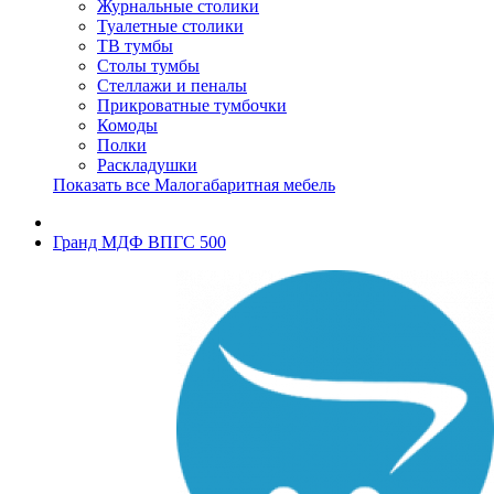
Журнальные столики
Туалетные столики
ТВ тумбы
Столы тумбы
Стеллажи и пеналы
Прикроватные тумбочки
Комоды
Полки
Раскладушки
Показать все Малогабаритная мебель
Гранд МДФ ВПГС 500