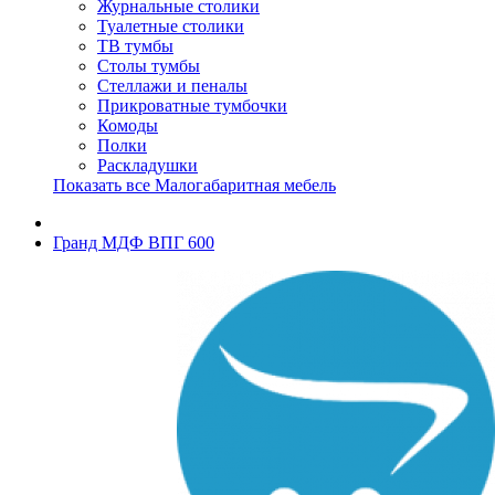
Журнальные столики
Туалетные столики
ТВ тумбы
Столы тумбы
Стеллажи и пеналы
Прикроватные тумбочки
Комоды
Полки
Раскладушки
Показать все Малогабаритная мебель
Гранд МДФ ВПГ 600