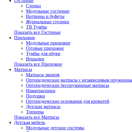
Гостиные
Стенки
Модульные гостиные
Витрины и буфеты
Журнальные столики
ТВ Тумбы
Показать все Гостиные
Прихожие
Модульные прихожие
Готовые прихожие
Тумбы для обуви
Вешалки
Показать все Прихожие
Матрасы
Матрасы эконом
Ортопедические матрасы с независимым пружинны
Ортопедические беспружинные матрасы
Наматрасники
Подушки
Ортопедические основания для кроватей
Детские матрасы
Топперы
Показать все Матрасы
Детская мебель
Модульные детские системы