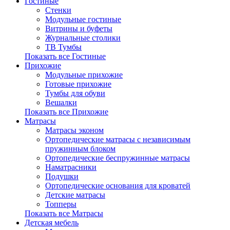
Гостиные
Стенки
Модульные гостиные
Витрины и буфеты
Журнальные столики
ТВ Тумбы
Показать все Гостиные
Прихожие
Модульные прихожие
Готовые прихожие
Тумбы для обуви
Вешалки
Показать все Прихожие
Матрасы
Матрасы эконом
Ортопедические матрасы с независимым
пружинным блоком
Ортопедические беспружинные матрасы
Наматрасники
Подушки
Ортопедические основания для кроватей
Детские матрасы
Топперы
Показать все Матрасы
Детская мебель