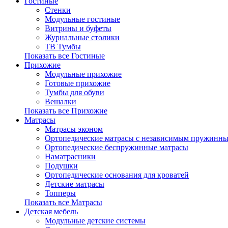
Гостиные
Стенки
Модульные гостиные
Витрины и буфеты
Журнальные столики
ТВ Тумбы
Показать все Гостиные
Прихожие
Модульные прихожие
Готовые прихожие
Тумбы для обуви
Вешалки
Показать все Прихожие
Матрасы
Матрасы эконом
Ортопедические матрасы с независимым пружинны
Ортопедические беспружинные матрасы
Наматрасники
Подушки
Ортопедические основания для кроватей
Детские матрасы
Топперы
Показать все Матрасы
Детская мебель
Модульные детские системы