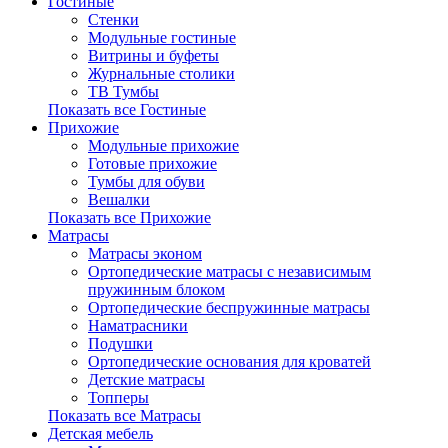
Гостиные
Стенки
Модульные гостиные
Витрины и буфеты
Журнальные столики
ТВ Тумбы
Показать все Гостиные
Прихожие
Модульные прихожие
Готовые прихожие
Тумбы для обуви
Вешалки
Показать все Прихожие
Матрасы
Матрасы эконом
Ортопедические матрасы с независимым
пружинным блоком
Ортопедические беспружинные матрасы
Наматрасники
Подушки
Ортопедические основания для кроватей
Детские матрасы
Топперы
Показать все Матрасы
Детская мебель