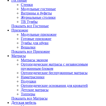
Гостиные
Стенки
Модульные гостиные
Витрины и буфеты
Журнальные столики
ТВ Тумбы
Показать все Гостиные
Прихожие
Модульные прихожие
Готовые прихожие
Тумбы для обуви
Вешалки
Показать все Прихожие
Матрасы
Матрасы эконом
Ортопедические матрасы с независимым
пружинным блоком
Ортопедические беспружинные матрасы
Наматрасники
Подушки
Ортопедические основания для кроватей
Детские матрасы
Топперы
Показать все Матрасы
Детская мебель