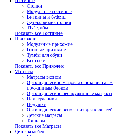
Гостиные
Стенки
Модульные гостиные
Витрины и буфеты
Журнальные столики
ТВ Тумбы
Показать все Гостиные
Прихожие
Модульные прихожие
Готовые прихожие
Тумбы для обуви
Вешалки
Показать все Прихожие
Матрасы
Матрасы эконом
Ортопедические матрасы с независимым
пружинным блоком
Ортопедические беспружинные матрасы
Наматрасники
Подушки
Ортопедические основания для кроватей
Детские матрасы
Топперы
Показать все Матрасы
Детская мебель