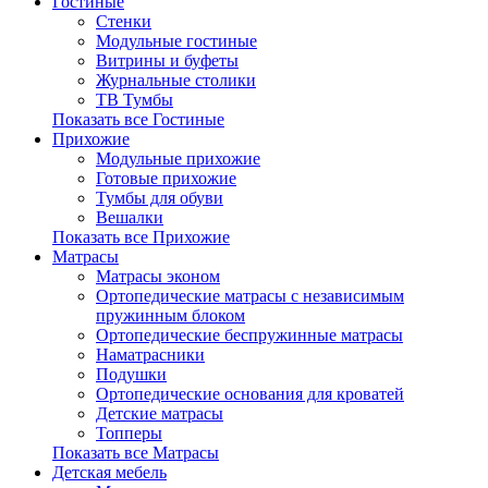
Гостиные
Стенки
Модульные гостиные
Витрины и буфеты
Журнальные столики
ТВ Тумбы
Показать все Гостиные
Прихожие
Модульные прихожие
Готовые прихожие
Тумбы для обуви
Вешалки
Показать все Прихожие
Матрасы
Матрасы эконом
Ортопедические матрасы с независимым
пружинным блоком
Ортопедические беспружинные матрасы
Наматрасники
Подушки
Ортопедические основания для кроватей
Детские матрасы
Топперы
Показать все Матрасы
Детская мебель