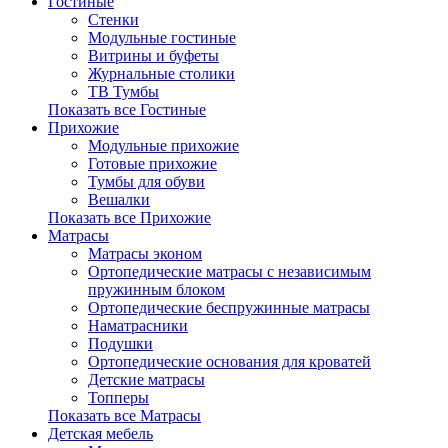
Гостиные
Стенки
Модульные гостиные
Витрины и буфеты
Журнальные столики
ТВ Тумбы
Показать все Гостиные
Прихожие
Модульные прихожие
Готовые прихожие
Тумбы для обуви
Вешалки
Показать все Прихожие
Матрасы
Матрасы эконом
Ортопедические матрасы с независимым
пружинным блоком
Ортопедические беспружинные матрасы
Наматрасники
Подушки
Ортопедические основания для кроватей
Детские матрасы
Топперы
Показать все Матрасы
Детская мебель