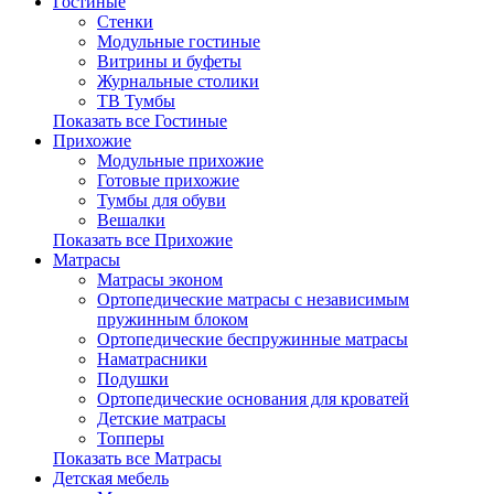
Гостиные
Стенки
Модульные гостиные
Витрины и буфеты
Журнальные столики
ТВ Тумбы
Показать все Гостиные
Прихожие
Модульные прихожие
Готовые прихожие
Тумбы для обуви
Вешалки
Показать все Прихожие
Матрасы
Матрасы эконом
Ортопедические матрасы с независимым
пружинным блоком
Ортопедические беспружинные матрасы
Наматрасники
Подушки
Ортопедические основания для кроватей
Детские матрасы
Топперы
Показать все Матрасы
Детская мебель