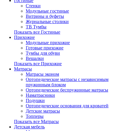
Гостиные
Стенки
Модульные гостиные
Витрины и буфеты
Журнальные столики
ТВ Тумбы
Показать все Гостиные
Прихожие
Модульные прихожие
Готовые прихожие
Тумбы для обуви
Вешалки
Показать все Прихожие
Матрасы
Матрасы эконом
Ортопедические матрасы с независимым
пружинным блоком
Ортопедические беспружинные матрасы
Наматрасники
Подушки
Ортопедические основания для кроватей
Детские матрасы
Топперы
Показать все Матрасы
Детская мебель