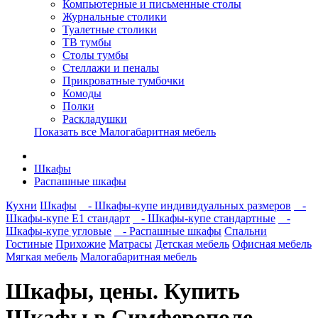
Компьютерные и письменные столы
Журнальные столики
Туалетные столики
ТВ тумбы
Столы тумбы
Стеллажи и пеналы
Прикроватные тумбочки
Комоды
Полки
Раскладушки
Показать все Малогабаритная мебель
Шкафы
Распашные шкафы
Кухни
Шкафы
- Шкафы-купе индивидуальных размеров
-
Шкафы-купе Е1 стандарт
- Шкафы-купе стандартные
-
Шкафы-купе угловые
- Распашные шкафы
Спальни
Гостиные
Прихожие
Матрасы
Детская мебель
Офисная мебель
Мягкая мебель
Малогабаритная мебель
Шкафы, цены. Купить
Шкафы в Симферополе,