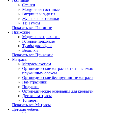
Гостиные
Стенки
Модульные гостиные
Витрины и буфеты
Журнальные столики
ТВ Тумбы
Показать все Гостиные
Прихожие
Модульные прихожие
Готовые прихожие
Тумбы для обуви
Вешалки
Показать все Прихожие
Матрасы
Матрасы эконом
Ортопедические матрасы с независимым
пружинным блоком
Ортопедические беспружинные матрасы
Наматрасники
Подушки
Ортопедические основания для кроватей
Детские матрасы
Топперы
Показать все Матрасы
Детская мебель