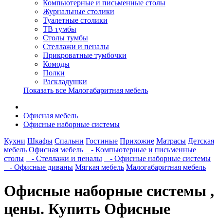
Компьютерные и письменные столы
Журнальные столики
Туалетные столики
ТВ тумбы
Столы тумбы
Стеллажи и пеналы
Прикроватные тумбочки
Комоды
Полки
Раскладушки
Показать все Малогабаритная мебель
Офисная мебель
Офисные наборные системы
Кухни
Шкафы
Спальни
Гостиные
Прихожие
Матрасы
Детская
мебель
Офисная мебель
- Компьютерные и письменные
столы
- Стеллажи и пеналы
- Офисные наборные системы
- Офисные диваны
Мягкая мебель
Малогабаритная мебель
Офисные наборные системы ,
цены. Купить Офисные