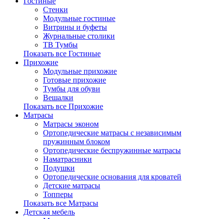
Гостиные
Стенки
Модульные гостиные
Витрины и буфеты
Журнальные столики
ТВ Тумбы
Показать все Гостиные
Прихожие
Модульные прихожие
Готовые прихожие
Тумбы для обуви
Вешалки
Показать все Прихожие
Матрасы
Матрасы эконом
Ортопедические матрасы с независимым
пружинным блоком
Ортопедические беспружинные матрасы
Наматрасники
Подушки
Ортопедические основания для кроватей
Детские матрасы
Топперы
Показать все Матрасы
Детская мебель