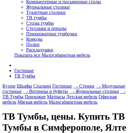
Компьютерные и письменные столы
Журнальные столики
Туалетные столики
ТВ тумбы
Столы тумбы
Стеллажи и пеналы
Прикроватные тумбочки
Комоды
Полки
Раскладушки
Показать все Малогабаритная мебель
Гостиные
ТВ Тумбы
Кухни
Шкафы
Спальни
Гостиные
- Стенки
- Модульные
гостиные
- Витрины и буфеты
- Журнальные столики
-
ТВ Тумбы
Прихожие
Матрасы
Детская мебель
Офисная
мебель
Мягкая мебель
Малогабаритная мебель
ТВ Тумбы, цены. Купить ТВ
Тумбы в Симферополе, Ялте